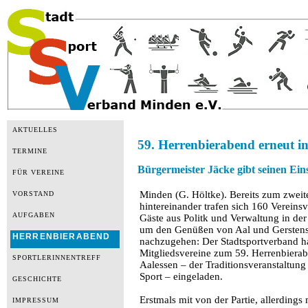
AKTUELLES
59. Herrenbierabend erneut 
TERMINE
Bürgermeister Jäcke gibt seinen Ein
FÜR VEREINE
Minden (G. Höltke). Bereits zum zwei
VORSTAND
hintereinander trafen sich 160 Vereins
AUFGABEN
Gäste aus Politk und Verwaltung in de
um den Genüßen von Aal und Gerstens
HERRENBIERABEND
nachzugehen: Der Stadtsportverband ha
Mitgliedsvereine zum 59. Herrenbiera
SPORTLERINNENTREFF
Aalessen – der Traditionsveranstaltun
Sport – eingeladen.
GESCHICHTE
Erstmals mit von der Partie, allerdings
IMPRESSUM