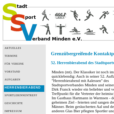
AKTUELLES
Grenzübergreifende Kontaktpfl
TERMINE
52. Herrenbierabend des Stadtsport
FÜR VEREINE
Minden (mt). Der Klassiker ist noch i
VORSTAND
quicklebendig: Auch in seiner 52. Aufl
AUFGABEN
"Herrenbierabend mit Aalessen" des
Stadtsportverbandes Minden und seine
HERRENBIERABEND
Dirk Franck wieder ein beliebter und v
Treffpunkt für die Vertreter der heimis
SPORTLERINNENTREFF
Im Gasthaus Hartmann in Warmsen - 
geheimen Ziel - feierten und sangen d
GESCHICHTE
Männer. Beim geräucherten Aal und d
anderen Glas Bier pflegten Sportler un
IMPRESSUM